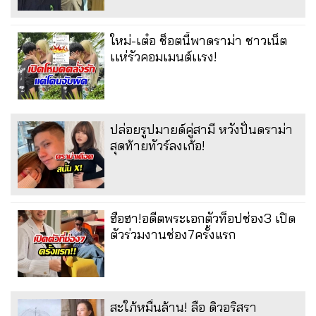
ใหม่-เต๋อ ช็อตนี้พาดราม่า ชาวเน็ต
เเห่รัวคอมเมนต์เเรง!
ปล่อยรูปมายด์คู่สามี หวังปั่นดราม่า
สุดท้ายทัวร์ลงเก้อ!
ฮือฮา!อดีตพระเอกตัวท็อปช่อง3 เปิด
ตัวร่วมงานช่อง7ครั้งแรก
สะใภ้หมื่นล้าน! ลือ ดิวอริสรา