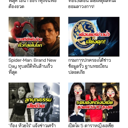
ฟลุ๊ค ไอน้ำ ออร่าพุ่งจนพ่อ
ท้อง3เดือน เผยเหตุผลที่ไม่
ต้องอวด
ยอมลาวงการ!
Spider-Man: Brand New
กรมการปกครองโต้ข่าว
Day ทุบสถิติพันล้านเร็ว
ข้อมูลรั่ว ฐานทะเบียน
ที่สุด
ปลอดภัย
‘ก้อง ห้วยไร่’ แจ้งข่าวเศร้า
เปิดโผ 5 ดาราหญิงเอเชีย