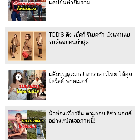
แคปชั่นทำยิ้มตาม
TOD’S ดึง เบ็คกี้ รีเบคก้า นั่งแท่นแบ
รนด์แอมคนล่าสุด
แต้มบุญสูงมาก! ดาราสาวไทย ได้คุย
โควิลล์-พาลเมอร์
นักท่องเที่ยวจีน ตามรอย ลิซ่า นอยด์
อย่างหนักเจอภาพนี้!