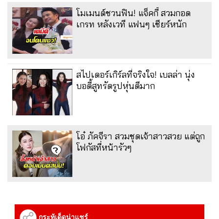
โมเมนต์ชวนฟิน! แจ็คกี้ สวมกอด
เกรท หลังเวที แฟนๆ เชียร์หนัก
สไปเดอร์เกิร์ลที่จริงใจ! เบลล่า นุ่ง
บอดี้สูทรัดรูปหุ่นดีมาก
โอ๋ ภัคจีรา สวมชุดเจ้าสาวสวย แต่ถูก
โฟกัสที่หน้ารัวๆ
กระทู้เด็ดน่าแชร์