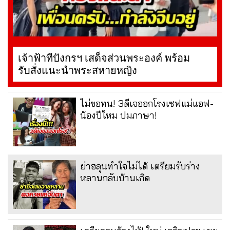
เจ้าฟ้าทีปังกรฯ เสด็จส่วนพระองค์ พร้อม
รับสั่งแนะนำพระสหายหญิง
ไม่ขอทน! 3ดีเจออกโรงเซฟแม่แอฟ-
น้องปีใหม ปมภาษา!
ย่าฮลุนทำใจไม่ได้ เตรียมรับร่าง
หลานกลับบ้านเกิด