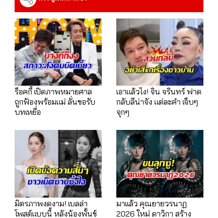
ร็อคกี้ เปิดภาพหมายศาล
เอาแล้วไง! จิน จรินทร์ ฟาด
ถูกฟ้องพร้อมแม่ ลั่นขอรับ
กลับลีน่าจัง แต่ละคำ เจ็บๆ
บทเหยื่อ
จุกๆ
มิตรภาพงดงาม! เบลล่า
มาเเล้ว คุณยายวรนาฏ
โพสต์แบบนี้ หลังน้องพั้นช์
2026 ใหม่ ดาวิกา สร้าง