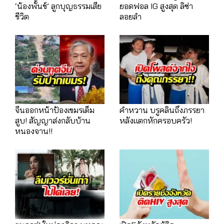
‘น้องพั้นช์’ ลูกบุญธรรมเสีย
ยอดฟอล IG สูงสุด ลิซ่า
ชีวิต
ลอยลำ
จีนออกหน้าป้องเขมรเต็ม
คำหวาน บรูคลินถึงภรรยา
สูบ! สัญญาส่งกลับบ้าน
หลังแตกหักครอบครัว!
หนองจาน!!