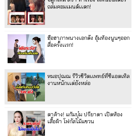
ถล่มคอมเมนต์เเตก!
ฮือฮาภาพนางเอกดัง อุ้มท้องนูนๆออก
สื่อครั้งเเรก!
หมอปุณณ รีวิวชีวิตเเพทย์ที่ซีแอตเทิล
งานหนักเเต่ยังหล่อ
ตาค้าง! แก้มบุ๋ม ปรียาดา เปิดห้อง
เสื้อผ้า โฟกัสไม้แขวน