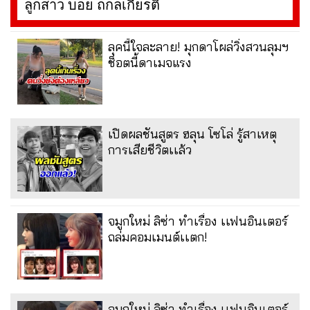
ลูกสาว บอย ถกลเกียรติ
ลุคนี้ใจละลาย! มุกดาโผล่วิ่งสวนลุมฯ
ช็อตนี้ดาเมจแรง
เปิดผลชันสูตร ฮลุน โซโล่ รู้สาเหตุ
การเสียชีวิตเเล้ว
จมูกใหม่ ลิซ่า ทำเรื่อง เเฟนอินเตอร์
ถล่มคอมเมนต์เเตก!
จมูกใหม่ ลิซ่า ทำเรื่อง เเฟนอินเตอร์