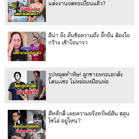
แต่งงานจดทะเบียนแล้ว?
ลีน่า จัง ลั่นข้อความถึง จั๊กจั่น ต้องใจ
กว้าง เข้าใจนารา
รูปหลุดทำพิษ! ลูกชายพระเอกดัง
โดนเเซะ ไม่หล่อเหมือนพ่อ
สีหศักดิ์ เผยความจริงทรัพย์สิน ฮลุน
โซโล่ อยู่ไหน?