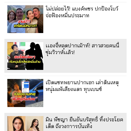
ไม่ปล่อยไว้! แบงค์พชร ปกป้องโบว์
จ่อฟ้องหมิ่นประมาท
เเองจี้หลุดปากเม้าท์! สาวสวยคนนี้
ซุ่มวิวาห์เเล้ว!
เปิดแชทพยานปากเอก เล่าต้นเหตุ
หนุ่มแพ้เสียงแตร ทุบเบนซ์
มิน พีชญา ยืนยันบริสุทธิ์ ทิ้งประโยค
เด็ด ถึงวงกาารบันเทิง