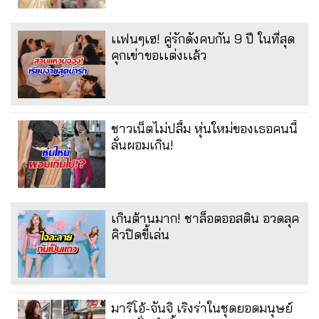
เเฟนๆเฮ! คู่รักดังคบกัน 9 ปี ในที่สุด
คุกเข่าขอเเต่งเเล้ว
ชาวเน็ตไม่ปลื้ม หุ่นใหม่ของเธอคนนี้
ลั่นผอมเกิน!
เกินต้านมาก! ชาล็อตออสติน อวดลุค
คิวปิดขี้เล่น
มาริโอ้-จันจิ เริงร่าในชุดยอดมนุษย์