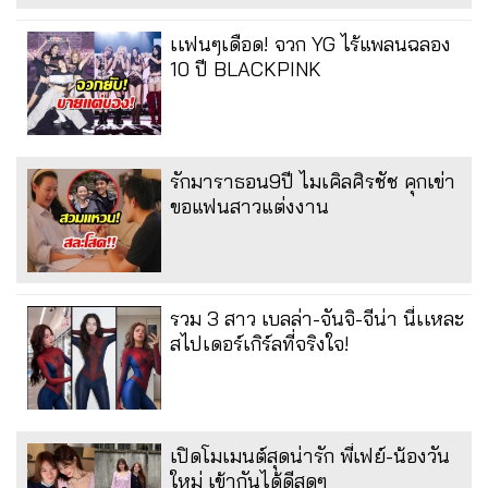
เเฟนๆเดือด! จวก YG ไร้แพลนฉลอง
10 ปี BLACKPINK
รักมาราธอน9ปี ไมเคิลศิรชัช คุกเข่า
ขอแฟนสาวแต่งงาน
รวม 3 สาว เบลล่า-จันจิ-จีน่า นี่เเหละ
สไปเดอร์เกิร์ลที่จริงใจ!
เปิดโมเมนต์สุดน่ารัก พี่เฟย์-น้องวัน
ใหม่ เข้ากันได้ดีสุดๆ