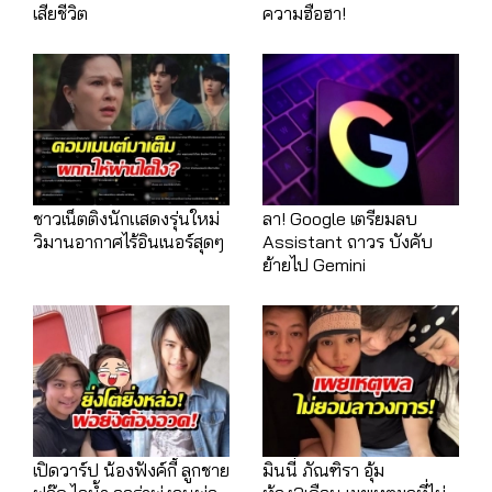
เสียชีวิต
ความฮือฮา!
ชาวเน็ตติงนักแสดงรุ่นใหม่
ลา! Google เตรียมลบ
วิมานอากาศไร้อินเนอร์สุดๆ
Assistant ถาวร บังคับ
ย้ายไป Gemini
เปิดวาร์ป น้องฟังค์กี้ ลูกชาย
มินนี่ ภัณฑิรา อุ้ม