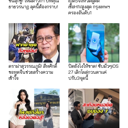
ขนลุกซู่! ใหม่ดาวิกา บทคุณ
เปิด5จังหวัดผู้ติด
ยายวรนาฏ ลุคนี้ต้องกราบ!
เชื้อHIVสูงสุด กรุงเทพฯ
ครองอันดับ1
ดราม่าสุวรรณภูมิ! สีหศักดิ์
ปิดยังไงให้ขาด! ซับมั่วๆiOS
ขอทูตจีนช่วยสร้างความ
27 เลิกโผล่กวนตาแค่
เข้าใจ
ปรับ3จุดนี้