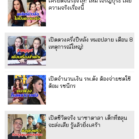
เครียดจนร้องไห้! ใหม่ เจริญปุระ เผย
ความจริงเรื่องนี้
เปิดดวงครึ่งปีหลัง หมอปลาย เตือน 8
เหตุการณ์ใหญ่!
เปิดจำนวนเงิน รพ.ดัง ต้องจ่ายชดใช้
ต้อม รชนีกร
เปิดชีวิตจริง นาซาตาลา เด็กที่ฮลุน
จะส่งเสีย รู้แล้วยิ่งเศร้า