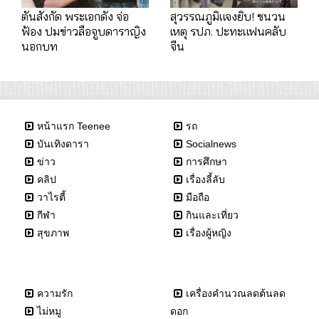
ตันสังกัด พระเอกดัง จ่อ
สุวรรณภูมิแจงยิบ! ชนวน
ฟ้อง ปมข่าวลือจูบดาราญิง
เหตุ รปภ. ปะทะแฟนคลับ
นอกบท
จีน
หน้าแรก Teenee
รถ
บันเทิงดารา
Socialnews
ข่าว
การศึกษา
คลิป
เรื่องลี้ลับ
วาไรตี้
มือถือ
กีฬา
กินและเที่ยว
สุขภาพ
เรื่องผู้หญิง
ความรัก
เครื่องคำนวณลดต้นลด
ไม่หมู
ดอก