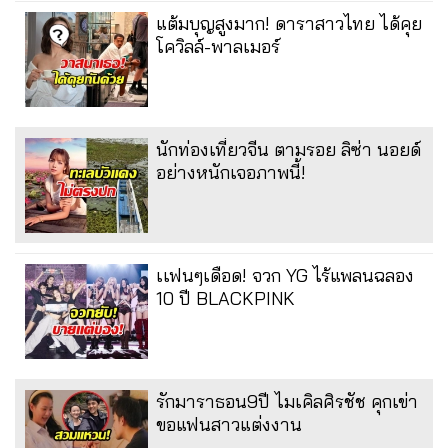
แต้มบุญสูงมาก! ดาราสาวไทย ได้คุย
โควิลล์-พาลเมอร์
นักท่องเที่ยวจีน ตามรอย ลิซ่า นอยด์
อย่างหนักเจอภาพนี้!
เเฟนๆเดือด! จวก YG ไร้แพลนฉลอง
10 ปี BLACKPINK
รักมาราธอน9ปี ไมเคิลศิรชัช คุกเข่า
ขอแฟนสาวแต่งงาน