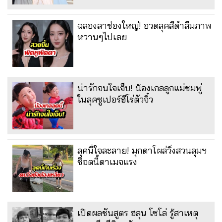
ฉลองลาช่องใหญ่! อวดลุคสีดำลืมภาพ
หวานๆไปเลย
น่ารักจนใจเจ็บ! น้องเกลลูกแม่ชมพู่
ในลุคซูเปอร์ฮีโร่ตัวจิ๋ว
ลุคนี้ใจละลาย! มุกดาโผล่วิ่งสวนลุมฯ
ช็อตนี้ดาเมจแรง
เปิดผลชันสูตร ฮลุน โซโล่ รู้สาเหตุ