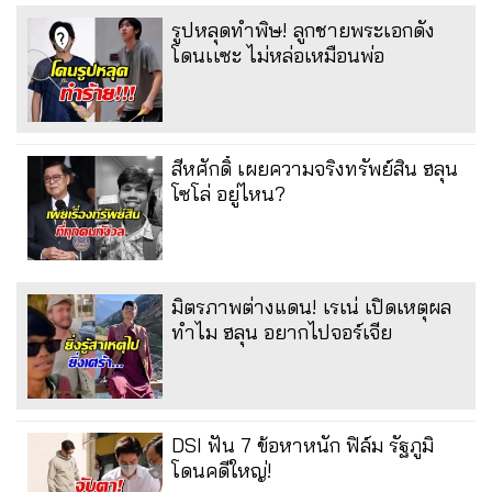
รูปหลุดทำพิษ! ลูกชายพระเอกดัง
โดนเเซะ ไม่หล่อเหมือนพ่อ
สีหศักดิ์ เผยความจริงทรัพย์สิน ฮลุน
โซโล่ อยู่ไหน?
มิตรภาพต่างแดน! เรเน่ เปิดเหตุผล
ทำไม ฮลุน อยากไปจอร์เจีย
DSI ฟัน 7 ข้อหาหนัก ฟิล์ม รัฐภูมิ
โดนคดีใหญ่!