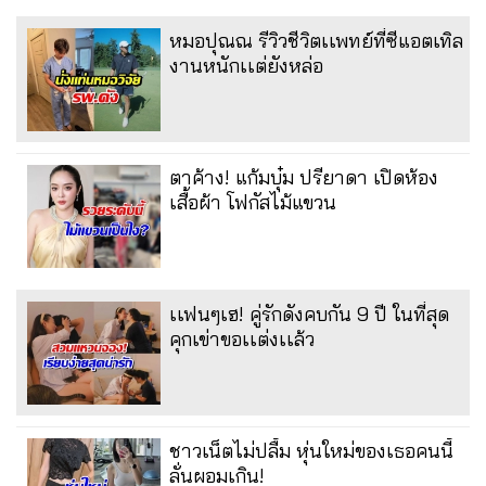
หมอปุณณ รีวิวชีวิตเเพทย์ที่ซีแอตเทิล
งานหนักเเต่ยังหล่อ
ตาค้าง! แก้มบุ๋ม ปรียาดา เปิดห้อง
เสื้อผ้า โฟกัสไม้แขวน
เเฟนๆเฮ! คู่รักดังคบกัน 9 ปี ในที่สุด
คุกเข่าขอเเต่งเเล้ว
ชาวเน็ตไม่ปลื้ม หุ่นใหม่ของเธอคนนี้
ลั่นผอมเกิน!