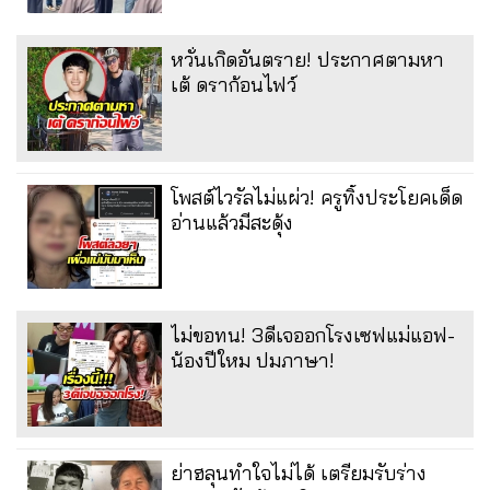
หวั่นเกิดอันตราย! ประกาศตามหา
เต้ ดราก้อนไฟว์
โพสต์ไวรัลไม่แผ่ว! ครูทิ้งประโยคเด็ด
อ่านแล้วมีสะดุ้ง
ไม่ขอทน! 3ดีเจออกโรงเซฟแม่แอฟ-
น้องปีใหม ปมภาษา!
ย่าฮลุนทำใจไม่ได้ เตรียมรับร่าง