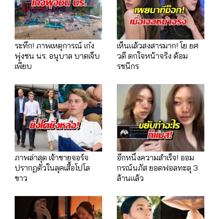
ระทึก! ภาพเหตุการณ์ เก๋ง
เห็นแล้วสงสารมาก! โย ยศ
พุ่งชน นร. อนุบาล บาดเจ็บ
วดี ตกใจหน้าจริง ต้อม
เพียบ
รชนีกร
ภาพล่าสุด เจ้าชายจอร์จ
อีกหนึ่งความสำเร็จ! ออม
ปรากฏตัวในลุคเสื้อโปโล
กรณ์นภัส ยอดฟอลทะลุ 3
ขาว
ล้านแล้ว