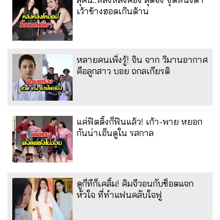
เว้าข้างฮอตเกินต้าน
หลายคนเพิ่งรู้! จิน จาก วิมานอากาศ
คือลูกสาว บอย ถกลเกียรติ
แค่ฟิตติ้งก็ฟินแล้ว! เก้า-พาย หยอก
กันน่าเอ็นดูใน รสกาล
ดูกี่ทีก็เคลิ้ม! คิมจีวอนกับช็อตแจก
หัวใจ ที่ทำแฟนคลับใจฟู