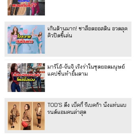
เกินต้านมาก! ชาล็อตออสติน อวดลุค
คิวปิดขี้เล่น
มาริโอ้-จันจิ เริงร่าในชุดยอดมนุษย์
แคปชั่นทำยิ้มตาม
TOD’S ดึง เบ็คกี้ รีเบคก้า นั่งแท่นแบ
รนด์แอมคนล่าสุด