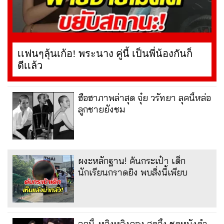
เเฟนๆลุ้นเก้อ! พระนาง คู่นี้ เป็นพี่น้องกันก็
ดีเเล้ว
ฮือฮาภาพล่าสุด จุ๋ย วรัทยา ลุคนี้หล่อ
ลูกชายยังชม
ผงะหลักฐาน! ค้นกระเป๋า เด็ก
นักเรียนกราดยิง พบสิ่งนี้เพียบ
ลุคนี้..หลิงหลิงคอง สุดจึ้ง ชุดหนังดำ