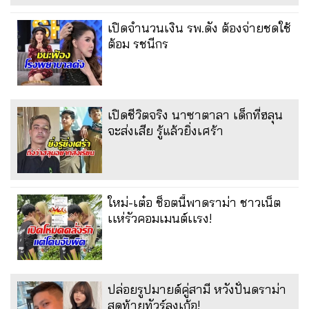
เปิดจำนวนเงิน รพ.ดัง ต้องจ่ายชดใช้
ต้อม รชนีกร
เปิดชีวิตจริง นาซาตาลา เด็กที่ฮลุน
จะส่งเสีย รู้แล้วยิ่งเศร้า
ใหม่-เต๋อ ช็อตนี้พาดราม่า ชาวเน็ต
เเห่รัวคอมเมนต์เเรง!
ปล่อยรูปมายด์คู่สามี หวังปั่นดราม่า
สุดท้ายทัวร์ลงเก้อ!