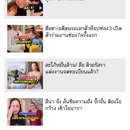
ฮือฮา!อดีตพระเอกตัวท็อปช่อง3 เปิด
ตัวร่วมงานช่อง7ครั้งแรก
สะใภ้หมื่นล้าน! ลือ ดิวอริสรา
แต่งงานจดทะเบียนแล้ว?
ลีน่า จัง ลั่นข้อความถึง จั๊กจั่น ต้องใจ
กว้าง เข้าใจนารา