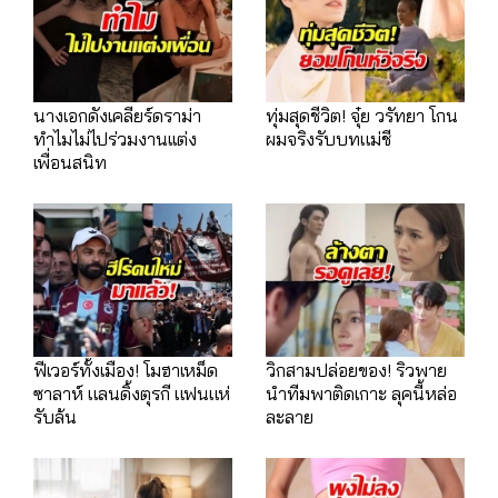
นางเอกดังเคลียร์ดราม่า
ทุ่มสุดชีวิต! จุ๋ย วรัทยา โกน
ทำไมไม่ไปร่วมงานเเต่ง
ผมจริงรับบทแม่ชี
เพื่อนสนิท
ฟีเวอร์ทั้งเมือง! โมฮาเหม็ด
วิกสามปล่อยของ! ริวพาย
ซาลาห์ แลนดิ้งตุรกี แฟนแห่
นำทีมพาติดเกาะ ลุคนี้หล่อ
รับล้น
ละลาย