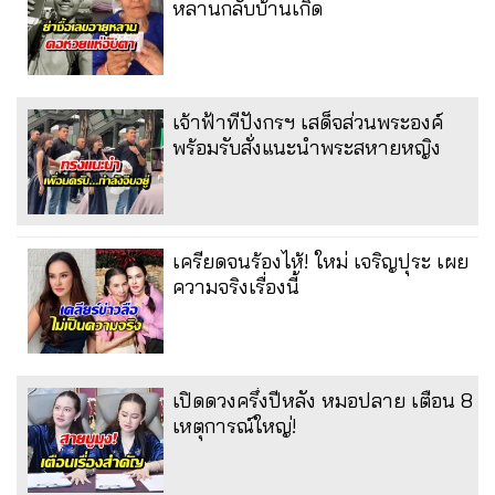
หลานกลับบ้านเกิด
เจ้าฟ้าทีปังกรฯ เสด็จส่วนพระองค์
พร้อมรับสั่งแนะนำพระสหายหญิง
เครียดจนร้องไห้! ใหม่ เจริญปุระ เผย
ความจริงเรื่องนี้
เปิดดวงครึ่งปีหลัง หมอปลาย เตือน 8
เหตุการณ์ใหญ่!