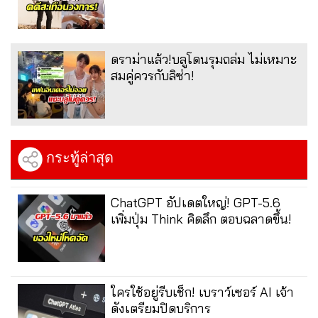
ดราม่าแล้ว!บลูโดนรุมถล่ม ไม่เหมาะ
สมคู่ควรกับลิซ่า!
กระทู้ล่าสุด
ChatGPT อัปเดตใหญ่! GPT-5.6
เพิ่มปุ่ม Think คิดลึก ตอบฉลาดขึ้น!
ใครใช้อยู่รีบเช็ก! เบราว์เซอร์ AI เจ้า
ดังเตรียมปิดบริการ