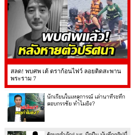
สลด! พบศพ เต้ ดราก้อนไฟว์ ลอยติดสะพาน
พระราม 7
นักเรียนในเหตุการณ์ เล่านาทีระทึก
ตอบกรรชัย ทำไมยิง?
ข้อมูลสำคัญ! นร. มือปืน บันทึกคลิปนี้