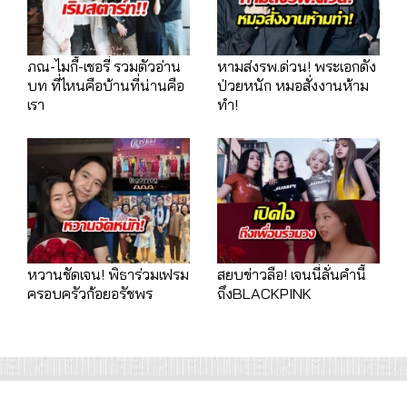
ภณ-ไมกี้-เชอรี่ รวมตัวอ่าน
หามส่งรพ.ด่วน! พระเอกดัง
บท ที่ไหนคือบ้านที่น่านคือ
ป่วยหนัก หมอสั่งงานห้าม
เรา
ทำ!
หวานชัดเจน! พิธาร่วมเฟรม
สยบข่าวลือ! เจนนี่ลั่นคำนี้
ครอบครัวก้อยอรัชพร
ถึงBLACKPINK