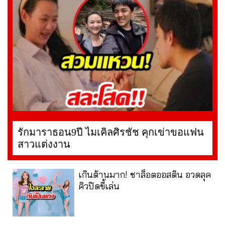
รักมาราธอน9ปี ไมเคิลศิรชัช คุกเข่าขอแฟน
สาวแต่งงาน
เกินต้านมาก! ชาล็อตออสติน อวดลุค
คิวปิดขี้เล่น