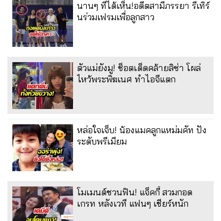
นานๆ ทีได้เห็น!อดีตสามีภรรยา รีเทิร์
นร่วมเฟรมเพื่อลูกสาว
ตัวแม่ยังมู! ช็อตเด็ดคล้ายลิซ่า โผล่
ไหว้พระพิฆเนศ ทำไอจีแตก
หล่อใจเจ็บ! น้องแมคลูกแหม่มคัท ปัง
ระดับพรีเมียม
โมเมนต์ชวนฟิน! แจ็คกี้ สวมกอด
เกรท หลังเวที แฟนๆ เชียร์หนัก