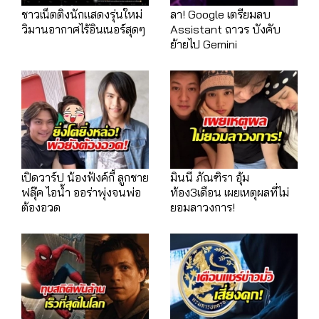
ชาวเน็ตติงนักแสดงรุ่นใหม่
ลา! Google เตรียมลบ
วิมานอากาศไร้อินเนอร์สุดๆ
Assistant ถาวร บังคับ
ย้ายไป Gemini
เปิดวาร์ป น้องฟังค์กี้ ลูกชาย
มินนี่ ภัณฑิรา อุ้ม
ฟลุ๊ค ไอน้ำ ออร่าพุ่งจนพ่อ
ท้อง3เดือน เผยเหตุผลที่ไม่
ต้องอวด
ยอมลาวงการ!