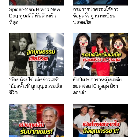
Spider-Man: Brand New
กรมการปกครองโต้ข่าว
Day ทุบสถิติพันล้านเร็ว
ข้อมูลรั่ว ฐานทะเบียน
ที่สุด
ปลอดภัย
‘ก้อง ห้วยไร่’ แจ้งข่าวเศร้า
เปิดโผ 5 ดาราหญิงเอเชีย
‘น้องพั้นช์’ ลูกบุญธรรมเสีย
ยอดฟอล IG สูงสุด ลิซ่า
ชีวิต
ลอยลำ