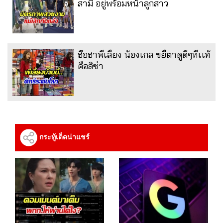
สามี อยู่พร้อมหน้าลูกสาว
ฮือฮาพี่เลี้ยง น้องเกล ขยี้ตาดูดีๆที่เเท้
คือลิซ่า
กระทู้เด็ดน่าแชร์