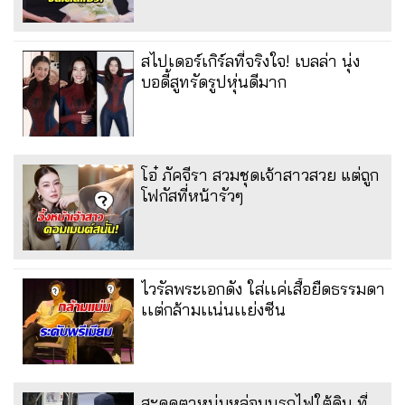
สไปเดอร์เกิร์ลที่จริงใจ! เบลล่า นุ่ง
บอดี้สูทรัดรูปหุ่นดีมาก
โอ๋ ภัคจีรา สวมชุดเจ้าสาวสวย แต่ถูก
โฟกัสที่หน้ารัวๆ
ไวรัลพระเอกดัง ใส่เเค่เสื้อยืดธรรมดา
เเต่กล้ามเเน่นเเย่งซีน
สะดุดตาหนุ่มหล่อบนรถไฟใต้ดิน ที่