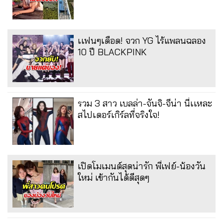
เเฟนๆเดือด! จวก YG ไร้แพลนฉลอง
10 ปี BLACKPINK
รวม 3 สาว เบลล่า-จันจิ-จีน่า นี่เเหละ
สไปเดอร์เกิร์ลที่จริงใจ!
เปิดโมเมนต์สุดน่ารัก พี่เฟย์-น้องวัน
ใหม่ เข้ากันได้ดีสุดๆ