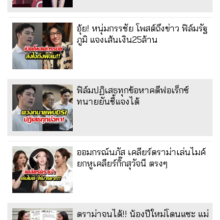
อุ้ย! หนุ่มกรรชัย โพสต์ถึงข่าว ฟิล์มรัฐ
ภูมิ แจงเส้นเงิน25ล้าน
ฟิล์มปฏิเสธทุกข้อหาคดีฟอเร็กซ์
ทนายยันชี้แจงได้
ออมกรณ์นภัส เคลียร์ดราม่าเล่นไมค์
ยกหูเคลียร์กิ๊กสุวัจนี ตรงๆ
ดราม่าจนได้!! น้องปีใหม่โดนแซะ แม่