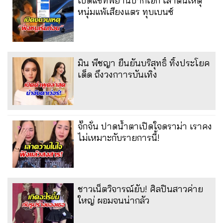
เปิดแชทพยานปากเอก เล่าต้นเหตุ
หนุ่มแพ้เสียงแตร ทุบเบนซ์
มิน พีชญา ยืนยันบริสุทธิ์ ทิ้งประโยค
เด็ด ถึงวงกาารบันเทิง
จั๊กจั่น ปาดน้ำตาเปิดใจดราม่า เราคง
ไม่เหมาะกับรายการนี้!
ชาวเน็ตวิจารณ์ยับ! ศิลปินสาวค่าย
ใหญ่ ผอมจนน่ากลัว