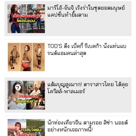
มาริโอ้-จันจิ เริงร่าในชุดยอดมนุษย์
แคปชั่นทำยิ้มตาม
TOD’S ดึง เบ็คกี้ รีเบคก้า นั่งแท่นแบ
รนด์แอมคนล่าสุด
แต้มบุญสูงมาก! ดาราสาวไทย ได้คุย
โควิลล์-พาลเมอร์
นักท่องเที่ยวจีน ตามรอย ลิซ่า นอยด์
อย่างหนักเจอภาพนี้!