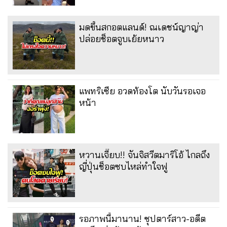
มดขึ้นสกอตแลนด์! ณเดชน์ญาญ่า
ปล่อยช็อตจูบเย้ยหนาว
แพทริเซีย อวดท้องโต นับวันรอเจอ
หน้า
หวานเจี๊ยบ!! จันจิสวีตมาริโอ้ ไกลถึง
ญี่ปุ่นช็อตซบไหล่ทำใจฟู
รอภาพนี้มานาน! ซุปตาร์สาว-อดีต