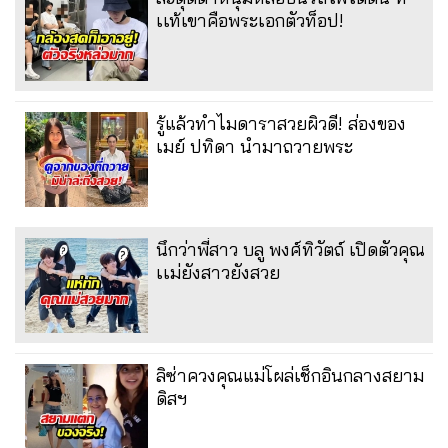
เเท้เขาคือพระเอกตัวท็อป!
รู้แล้วทำไมดาราสวยผิวดี! ส่องของ
เมย์ ปทิดา นำมาถวายพระ
นึกว่าพี่สาว บลู พงศ์ทิวัตถ์ เปิดตัวคุณ
เเม่ยังสาวยังสวย
ลิซ่าควงคุณแม่โผล่เช็กอินกลางสยาม
ดิสฯ