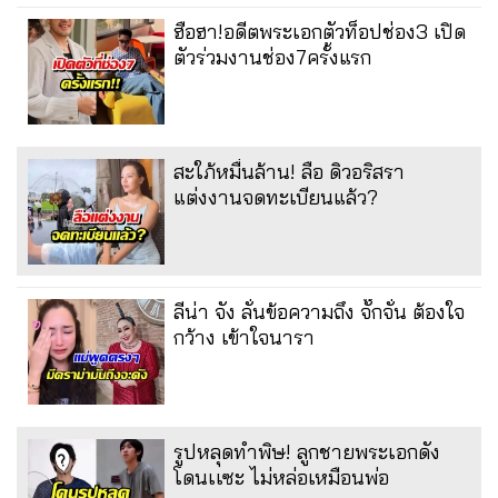
ฮือฮา!อดีตพระเอกตัวท็อปช่อง3 เปิด
ตัวร่วมงานช่อง7ครั้งแรก
สะใภ้หมื่นล้าน! ลือ ดิวอริสรา
แต่งงานจดทะเบียนแล้ว?
ลีน่า จัง ลั่นข้อความถึง จั๊กจั่น ต้องใจ
กว้าง เข้าใจนารา
รูปหลุดทำพิษ! ลูกชายพระเอกดัง
โดนเเซะ ไม่หล่อเหมือนพ่อ