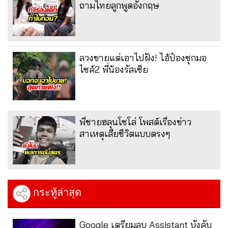
ถามไทยลูกพูดอังกฤษ
ลวงขายแต่เอาไปฝัง! ไอ้ป๋องซุกมอ
ไซค์2 พี่น้องรัสเซีย
พี่ชายฮลุนโซโล่ โพสต์เรื่องข่าว
สาเหตุเสียชีวิตแบบตรงๆ
กระทู้ล่าสุด
Google เตรียมลบ Assistant บังคับ