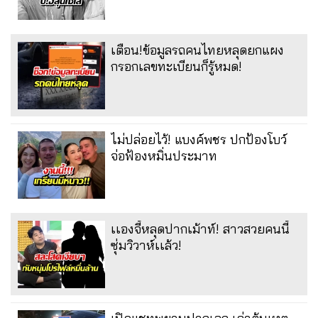
เตือน!ข้อมูลรถคนไทยหลุดยกแผง
กรอกเลขทะเบียนก็รู้หมด!
ไม่ปล่อยไว้! แบงค์พชร ปกป้องโบว์
จ่อฟ้องหมิ่นประมาท
เเองจี้หลุดปากเม้าท์! สาวสวยคนนี้
ซุ่มวิวาห์เเล้ว!