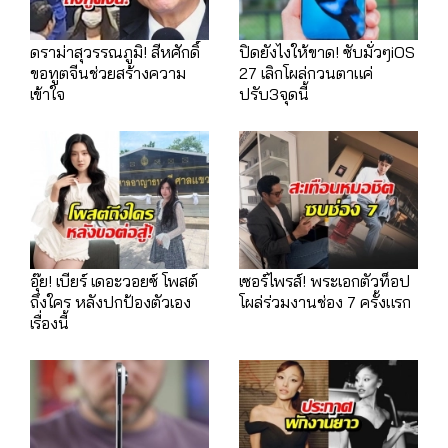
ดราม่าสุวรรณภูมิ! สีหศักดิ์
ปิดยังไงให้ขาด! ซับมั่วๆiOS
ขอทูตจีนช่วยสร้างความ
27 เลิกโผล่กวนตาแค่
เข้าใจ
ปรับ3จุดนี้
อุ๊ย! เบียร์ เดอะวอยซ์ โพสต์
เซอร์ไพรส์! พระเอกตัวท็อป
ถึงใคร หลังปกป้องตัวเอง
โผล่ร่วมงานช่อง 7 ครั้งแรก
เรื่องนี้