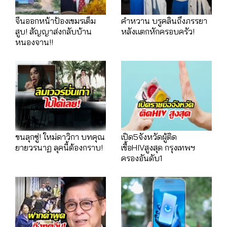
จีนออกหน้าป้องเขมรเต็ม
คำหวาน บรูคลินถึงภรรยา
สูบ! สัญญาส่งกลับบ้าน
หลังแตกหักครอบครัว!
หนองจาน!!
ขนลุกซู่! ใหม่ดาวิกา บทคุณ
เปิด5จังหวัดผู้ติด
ยายวรนาฏ ลุคนี้ต้องกราบ!
เชื้อHIVสูงสุด กรุงเทพฯ
ครองอันดับ1