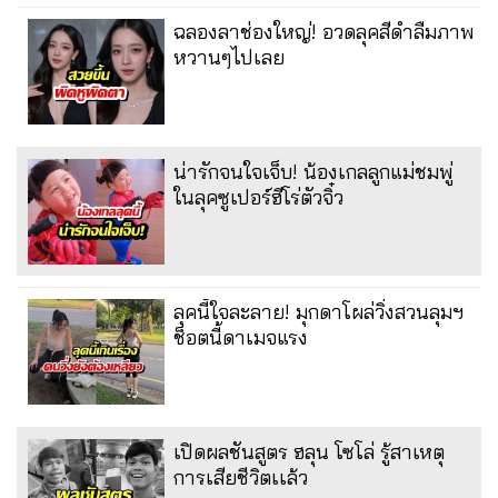
ฉลองลาช่องใหญ่! อวดลุคสีดำลืมภาพ
หวานๆไปเลย
น่ารักจนใจเจ็บ! น้องเกลลูกแม่ชมพู่
ในลุคซูเปอร์ฮีโร่ตัวจิ๋ว
ลุคนี้ใจละลาย! มุกดาโผล่วิ่งสวนลุมฯ
ช็อตนี้ดาเมจแรง
เปิดผลชันสูตร ฮลุน โซโล่ รู้สาเหตุ
การเสียชีวิตเเล้ว