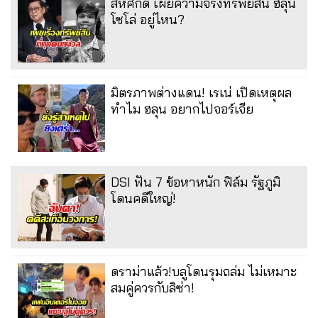
สีหศักดิ์ เผยความจริงทรัพย์สิน ฮลุน
โซโล่ อยู่ไหน?
มิตรภาพต่างแดน! เรเน่ เปิดเหตุผล
ทำไม ฮลุน อยากไปจอร์เจีย
DSI ฟัน 7 ข้อหาหนัก ฟิล์ม รัฐภูมิ
โดนคดีใหญ่!
ดราม่าแล้ว!บลูโดนรุมถล่ม ไม่เหมาะ
สมคู่ควรกับลิซ่า!