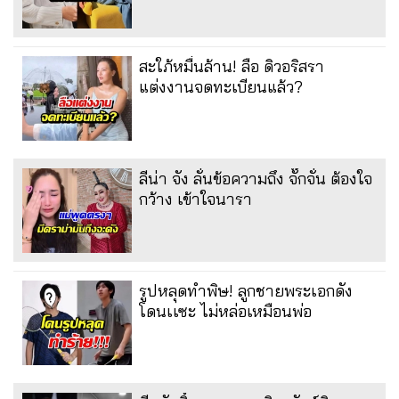
สะใภ้หมื่นล้าน! ลือ ดิวอริสรา
แต่งงานจดทะเบียนแล้ว?
ลีน่า จัง ลั่นข้อความถึง จั๊กจั่น ต้องใจ
กว้าง เข้าใจนารา
รูปหลุดทำพิษ! ลูกชายพระเอกดัง
โดนเเซะ ไม่หล่อเหมือนพ่อ