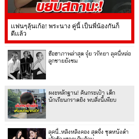
เเฟนๆลุ้นเก้อ! พระนาง คู่นี้ เป็นพี่น้องกันก็
ดีเเล้ว
ฮือฮาภาพล่าสุด จุ๋ย วรัทยา ลุคนี้หล่อ
ลูกชายยังชม
ผงะหลักฐาน! ค้นกระเป๋า เด็ก
นักเรียนกราดยิง พบสิ่งนี้เพียบ
ลุคนี้..หลิงหลิงคอง สุดจึ้ง ชุดหนังดำ
เว้าข้างฮอตเกินต้าน