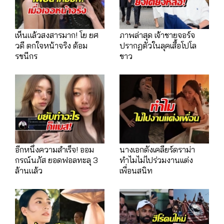
เห็นแล้วสงสารมาก! โย ยศ
ภาพล่าสุด เจ้าชายจอร์จ
วดี ตกใจหน้าจริง ต้อม
ปรากฏตัวในลุคเสื้อโปโล
รชนีกร
ขาว
อีกหนึ่งความสำเร็จ! ออม
นางเอกดังเคลียร์ดราม่า
กรณ์นภัส ยอดฟอลทะลุ 3
ทำไมไม่ไปร่วมงานเเต่ง
ล้านแล้ว
เพื่อนสนิท