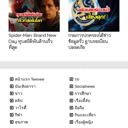
Spider-Man: Brand New
กรมการปกครองโต้ข่าว
Day ทุบสถิติพันล้านเร็ว
ข้อมูลรั่ว ฐานทะเบียน
ที่สุด
ปลอดภัย
หน้าแรก Teenee
รถ
บันเทิงดารา
Socialnews
ข่าว
การศึกษา
คลิป
เรื่องลี้ลับ
วาไรตี้
มือถือ
กีฬา
กินและเที่ยว
สุขภาพ
เรื่องผู้หญิง