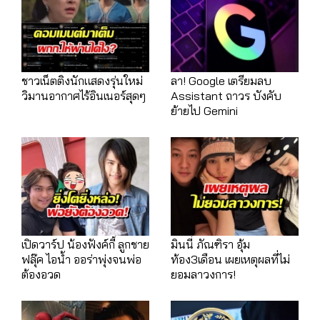
ชาวเน็ตติงนักแสดงรุ่นใหม่
ลา! Google เตรียมลบ
วิมานอากาศไร้อินเนอร์สุดๆ
Assistant ถาวร บังคับ
ย้ายไป Gemini
เปิดวาร์ป น้องฟังค์กี้ ลูกชาย
มินนี่ ภัณฑิรา อุ้ม
ฟลุ๊ค ไอน้ำ ออร่าพุ่งจนพ่อ
ท้อง3เดือน เผยเหตุผลที่ไม่
ต้องอวด
ยอมลาวงการ!