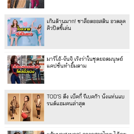
เกินต้านมาก! ชาล็อตออสติน อวดลุค
คิวปิดขี้เล่น
มาริโอ้-จันจิ เริงร่าในชุดยอดมนุษย์
แคปชั่นทำยิ้มตาม
TOD’S ดึง เบ็คกี้ รีเบคก้า นั่งแท่นแบ
รนด์แอมคนล่าสุด