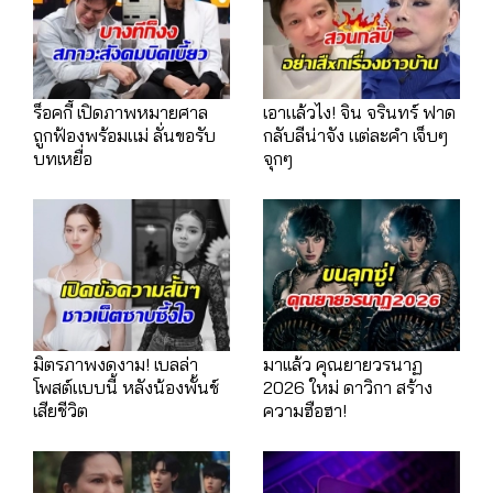
ร็อคกี้ เปิดภาพหมายศาล
เอาแล้วไง! จิน จรินทร์ ฟาด
ถูกฟ้องพร้อมแม่ ลั่นขอรับ
กลับลีน่าจัง แต่ละคำ เจ็บๆ
บทเหยื่อ
จุกๆ
มิตรภาพงดงาม! เบลล่า
มาเเล้ว คุณยายวรนาฏ
โพสต์แบบนี้ หลังน้องพั้นช์
2026 ใหม่ ดาวิกา สร้าง
เสียชีวิต
ความฮือฮา!