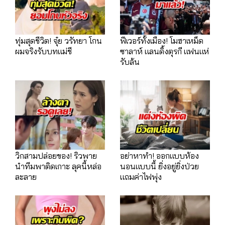
ทุ่มสุดชีวิต! จุ๋ย วรัทยา โกน
ฟีเวอร์ทั้งเมือง! โมฮาเหม็ด
ผมจริงรับบทแม่ชี
ซาลาห์ แลนดิ้งตุรกี แฟนแห่
รับล้น
วิกสามปล่อยของ! ริวพาย
อย่าหาทำ! ออกแบบห้อง
นำทีมพาติดเกาะ ลุคนี้หล่อ
นอนแบบนี้ ยิ่งอยู่ยิ่งป่วย
ละลาย
แถมค่าไฟพุ่ง