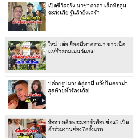
เปิดชีวิตจริง นาซาตาลา เด็กที่ฮลุน
จะส่งเสีย รู้แล้วยิ่งเศร้า
ใหม่-เต๋อ ช็อตนี้พาดราม่า ชาวเน็ต
เเห่รัวคอมเมนต์เเรง!
ปล่อยรูปมายด์คู่สามี หวังปั่นดราม่า
สุดท้ายทัวร์ลงเก้อ!
ฮือฮา!อดีตพระเอกตัวท็อปช่อง3 เปิด
ตัวร่วมงานช่อง7ครั้งแรก