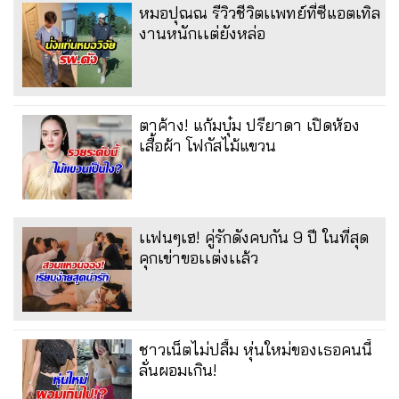
หมอปุณณ รีวิวชีวิตเเพทย์ที่ซีแอตเทิล
งานหนักเเต่ยังหล่อ
ตาค้าง! แก้มบุ๋ม ปรียาดา เปิดห้อง
เสื้อผ้า โฟกัสไม้แขวน
เเฟนๆเฮ! คู่รักดังคบกัน 9 ปี ในที่สุด
คุกเข่าขอเเต่งเเล้ว
ชาวเน็ตไม่ปลื้ม หุ่นใหม่ของเธอคนนี้
ลั่นผอมเกิน!