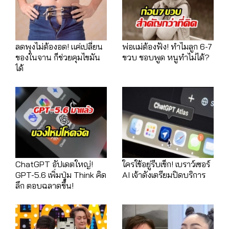
ลดพุงไม่ต้องอด! แค่เปลี่ยน
พ่อแม่ต้องฟัง! ทำไมลูก 6-7
ของในจาน ก็ช่วยคุมไขมัน
ขวบ ชอบพูด หนูทำไม่ได้?
ได้
ChatGPT อัปเดตใหญ่!
ใครใช้อยู่รีบเช็ก! เบราว์เซอร์
GPT-5.6 เพิ่มปุ่ม Think คิด
AI เจ้าดังเตรียมปิดบริการ
ลึก ตอบฉลาดขึ้น!