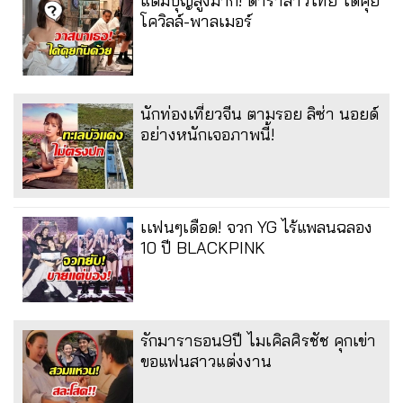
แต้มบุญสูงมาก! ดาราสาวไทย ได้คุย
โควิลล์-พาลเมอร์
นักท่องเที่ยวจีน ตามรอย ลิซ่า นอยด์
อย่างหนักเจอภาพนี้!
เเฟนๆเดือด! จวก YG ไร้แพลนฉลอง
10 ปี BLACKPINK
รักมาราธอน9ปี ไมเคิลศิรชัช คุกเข่า
ขอแฟนสาวแต่งงาน