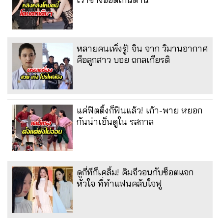
หลายคนเพิ่งรู้! จิน จาก วิมานอากาศ
คือลูกสาว บอย ถกลเกียรติ
แค่ฟิตติ้งก็ฟินแล้ว! เก้า-พาย หยอก
กันน่าเอ็นดูใน รสกาล
ดูกี่ทีก็เคลิ้ม! คิมจีวอนกับช็อตแจก
หัวใจ ที่ทำแฟนคลับใจฟู