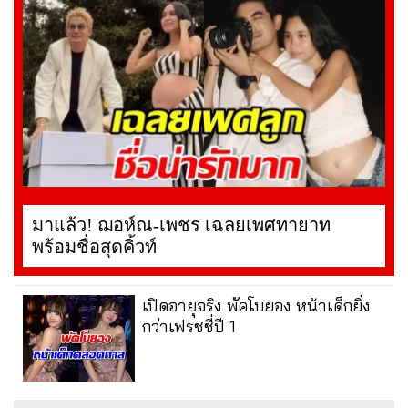
มาแล้ว! ฌอห์ณ-เพชร เฉลยเพศทายาท
พร้อมชื่อสุดคิ้วท์
เปิดอายุจริง พัคโบยอง หน้าเด็กยิ่ง
กว่าเฟรชชี่ปี 1