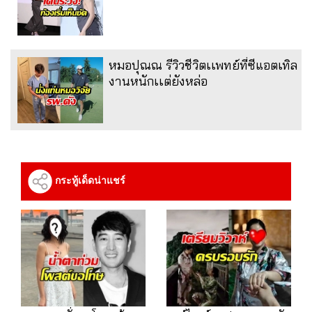
หมอปุณณ รีวิวชีวิตเเพทย์ที่ซีแอตเทิล
งานหนักเเต่ยังหล่อ
กระทู้เด็ดน่าแชร์