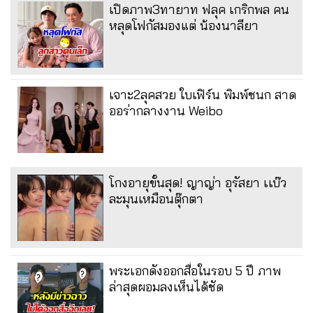
เปิดภาพ3ทายาท ฟลุค เกริกพล คน
หลุดโฟกัสมองแต่ น้องนาลียา
เจาะ2ลุคสวย ใบเฟิร์น พิมพ์ชนก สาด
ออร่ากลางงาน Weibo
โกงอายุขั้นสุด! ญาญ่า อุรัสยา เเบ๊ว
ละมุนเหมือนตุ๊กตา
พระเอกดังออกสื่อในรอบ 5 ปี ภาพ
ล่าสุดผอมลงเห็นได้ชัด