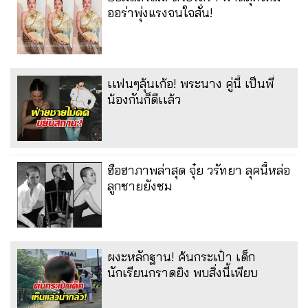
ออร่าพุ่งแรงจนใจสั่น!
เเฟนๆลุ้นเก้อ! พระนาง คู่นี้ เป็นพี่
น้องกันก็ดีเเล้ว
ฮือฮาภาพล่าสุด จุ๋ย วรัทยา ลุคนี้หล่อ
ลูกชายยังชม
ผงะหลักฐาน! ค้นกระเป๋า เด็ก
นักเรียนกราดยิง พบสิ่งนี้เพียบ