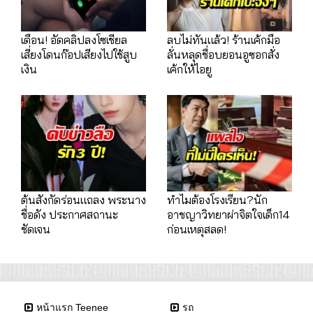
เตือน! อัดคลิปลงโซเชียล
ลบไม่ทันแล้ว! ร้านเค้กมือ
เสี่ยงโดนก๊อปเสียงไปใช้สูบ
ลั่นหลุดชื่อบยอนอูซอกสั่ง
เงิน
เค้กให้ไอยู
ต้นสังกัดร่อนแถลง พระนาง
ทำไมต้องโรงเรียน?นัก
ชื่อดัง ประกาศสถานะ
อาชญาวิทยาผ่าจิตใจเด็ก14
ชัดเจน
ก่อนเหตุสลด!
หน้าแรก Teenee
รถ