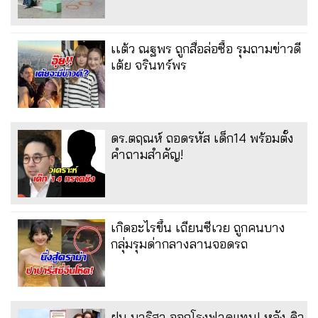
เเต้ว ณฐพร ถูกสื่อล่อซื้อ รุมถามข่าวดี
เต้ย จรินทร์พร
ดร.ตฤณห์ ถอดรหัส เด็ก14 พร้อมตั้ง
คำถามสำคัญ!
เกิดอะไรขึ้น เถียนซีเวย ถูกคนบาง
กลุ่มรุมด่ากลางลานจอดรถ
ฝน มาริสา ออกโรงฟาดแทน! หลัง ดิว