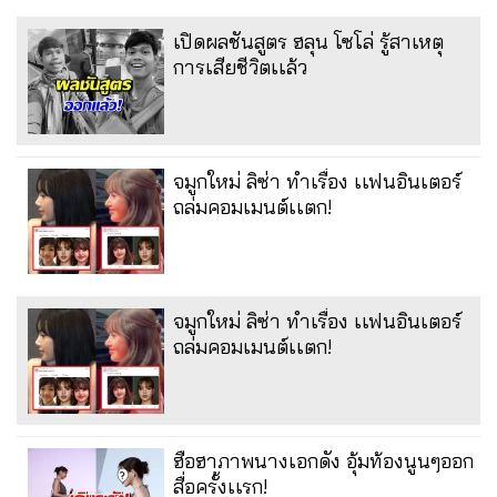
เปิดผลชันสูตร ฮลุน โซโล่ รู้สาเหตุ
การเสียชีวิตเเล้ว
จมูกใหม่ ลิซ่า ทำเรื่อง เเฟนอินเตอร์
ถล่มคอมเมนต์เเตก!
จมูกใหม่ ลิซ่า ทำเรื่อง เเฟนอินเตอร์
ถล่มคอมเมนต์เเตก!
ฮือฮาภาพนางเอกดัง อุ้มท้องนูนๆออก
สื่อครั้งเเรก!