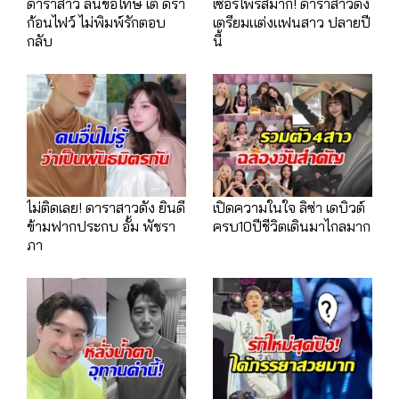
ดาราสาว ลั่นขอโทษ เต้ ดรา
เซอร์ไพรส์มาก! ดาราสาวดัง
ก้อนไฟว์ ไม่พิมพ์รักตอบ
เตรียมแต่งแฟนสาว ปลายปี
กลับ
นี้
ไม่ติดเลย! ดาราสาวดัง ยินดี
เปิดความในใจ ลิซ่า เดบิวต์
ข้ามฟากประกบ อั้ม พัชรา
ครบ10ปีชีวิตเดินมาไกลมาก
ภา