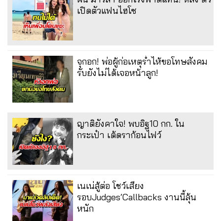
เปิดตัวแฟนไฮโซ
จุกอก! พ่อผู้ก่อเหตุร่ำไห้ขอโทษสังคม
รับยังไม่ได้เจอหน้าลูก!
ญาติยังคาใจ! พบอิฐ10 กก. ใน
กระเป๋า เต้ดราก้อนไฟว์
เนเน่สู้ต่อ โชว์เสียง
รอบJudges’Callbacks งานนี้ลุ้น
หนัก