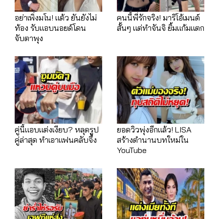
อย่าเพิ่งมโน! แต้ว ยันยังไม่
คนนี้พี่รักจริง! มาริโอ้เมนต์
ท้อง รับแอบนอยด์โดน
สั้นๆ แต่ทำจันจิ ยิ้มแก้มแตก
จับตาพุง
คู่นี้แอบแต่งเงียบ? หลุดรูป
ยอดวิวพุ่งอีกแล้ว! LISA
คู่ล่าสุด ทำเอาแฟนคลับจึ้ง
สร้างตำนานบทใหม่ใน
YouTube