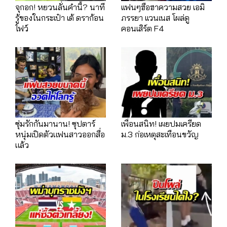
จุกอก! หยวนลั่นคำนี้? นาที
เเฟนๆฮือฮาความสวย เอมิ
รู้ของในกระเป๋า เต้ ดราก้อน
ภรรยา เเวนเนส โผล่ดู
ไฟว์
คอนเสิร์ต F4
ซุ่มรักกันมานาน! ซุปตาร์
เพื่อนสนิท! เผยปมเครียด
หนุ่มเปิดตัวแฟนสาวออกสื่อ
ม.3 ก่อเหตุสะเทือนขวัญ
แล้ว