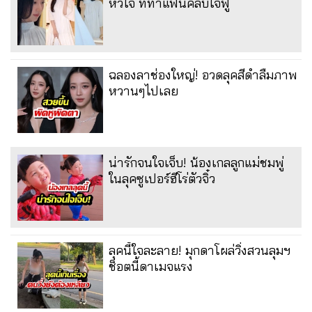
หัวใจ ที่ทำแฟนคลับใจฟู
ฉลองลาช่องใหญ่! อวดลุคสีดำลืมภาพ
หวานๆไปเลย
น่ารักจนใจเจ็บ! น้องเกลลูกแม่ชมพู่
ในลุคซูเปอร์ฮีโร่ตัวจิ๋ว
ลุคนี้ใจละลาย! มุกดาโผล่วิ่งสวนลุมฯ
ช็อตนี้ดาเมจแรง