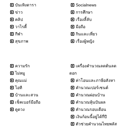
บันเทิงดารา
Socialnews
ข่าว
การศึกษา
คลิป
เรื่องลี้ลับ
วาไรตี้
มือถือ
กีฬา
กินและเที่ยว
สุขภาพ
เรื่องผู้หญิง
ความรัก
เครื่องคำนวณลดต้นลด
ไม่หมู
ดอก
คุณแม่
ค่าโอนและภาษีอสังหา
ไอที
คำนวณเปอร์เซนต์
บ้านและสวน
คำนวณผ่อนบ้าน
เช็คเบอร์มือถือ
คำนวณหุ้นปันผล
ดูดวง
คำนวณรอบเดือน
เงินก้อนนี้อยู่ได้กี่ปี
ตัวช่วยคำนวณไทยพลัส