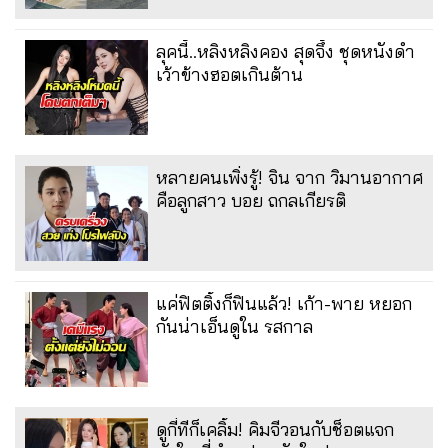
ลุคนี้..หลิงหลิงคอง สุดจึ้ง ชุดหนังดำ
เว้าข้างฮอตเกินต้าน
หลายคนเพิ่งรู้! จิน จาก วิมานอากาศ
คือลูกสาว บอย ถกลเกียรติ
แค่ฟิตติ้งก็ฟินแล้ว! เก้า-พาย หยอก
กันน่าเอ็นดูใน รสกาล
ดูกี่ทีก็เคลิ้ม! คิมจีวอนกับช็อตแจก