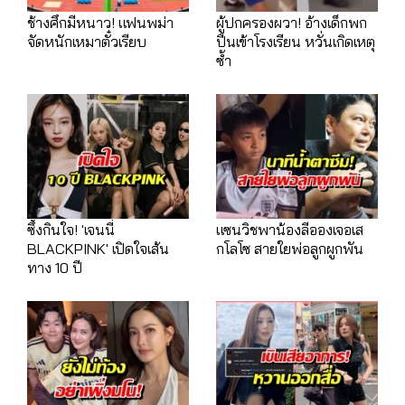
ช้างศึกมีหนาว! แฟนพม่า
ผู้ปกครองผวา! อ้างเด็กพก
จัดหนักเหมาตั๋วเรียบ
ปืนเข้าโรงเรียน หวั่นเกิดเหตุ
ซ้ำ
ซึ้งกินใจ! 'เจนนี่
แซนวิชพาน้องลีอองเจอเส
BLACKPINK' เปิดใจเส้น
กโลโซ สายใยพ่อลูกผูกพัน
ทาง 10 ปี