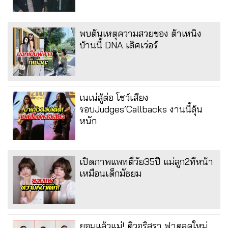
พบต้นเหตุความสวยของ ต้าเหนิง
บ้านนี้ DNA เลิศเว่อร์
เนเน่สู้ต่อ โชว์เสียง
รอบJudges’Callbacks งานนี้ลุ้น
หนัก
เปิดภาพแพทตี้วัย35ปี แม่ลูก2ที่หน้า
เหมือนเด็กมัธยม
ยอมแล้วแม่! ดิวอริสรา ฟาดลุคใหม่