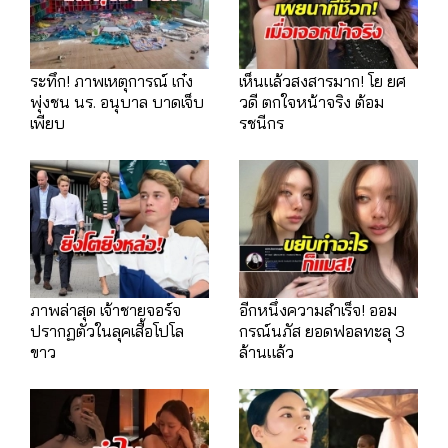
ระทึก! ภาพเหตุการณ์ เก๋ง
เห็นแล้วสงสารมาก! โย ยศ
พุ่งชน นร. อนุบาล บาดเจ็บ
วดี ตกใจหน้าจริง ต้อม
เพียบ
รชนีกร
ภาพล่าสุด เจ้าชายจอร์จ
อีกหนึ่งความสำเร็จ! ออม
ปรากฏตัวในลุคเสื้อโปโล
กรณ์นภัส ยอดฟอลทะลุ 3
ขาว
ล้านแล้ว