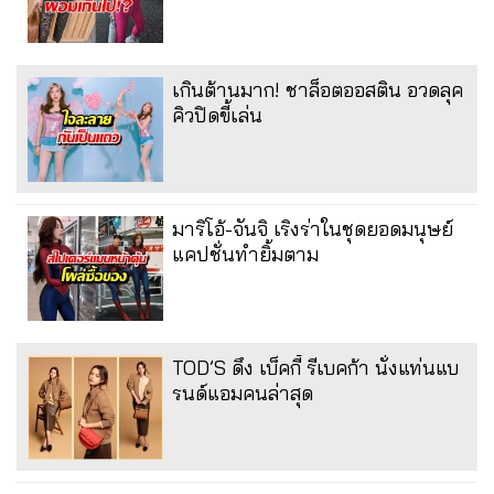
เกินต้านมาก! ชาล็อตออสติน อวดลุค
คิวปิดขี้เล่น
มาริโอ้-จันจิ เริงร่าในชุดยอดมนุษย์
แคปชั่นทำยิ้มตาม
TOD’S ดึง เบ็คกี้ รีเบคก้า นั่งแท่นแบ
รนด์แอมคนล่าสุด