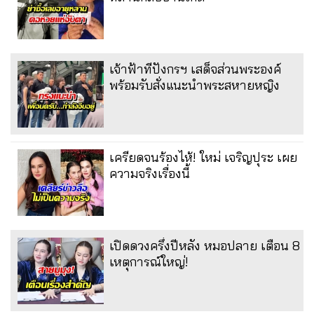
เจ้าฟ้าทีปังกรฯ เสด็จส่วนพระองค์
พร้อมรับสั่งแนะนำพระสหายหญิง
เครียดจนร้องไห้! ใหม่ เจริญปุระ เผย
ความจริงเรื่องนี้
เปิดดวงครึ่งปีหลัง หมอปลาย เตือน 8
เหตุการณ์ใหญ่!