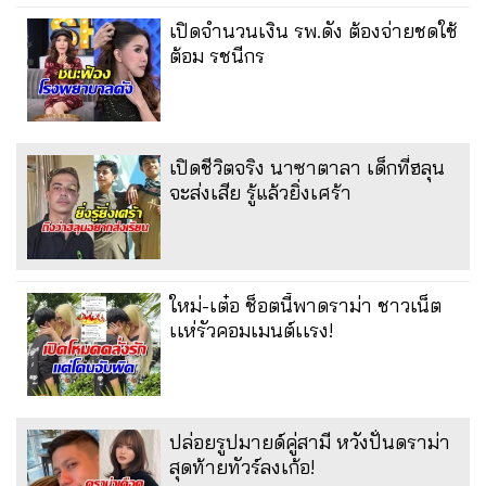
เปิดจำนวนเงิน รพ.ดัง ต้องจ่ายชดใช้
ต้อม รชนีกร
เปิดชีวิตจริง นาซาตาลา เด็กที่ฮลุน
จะส่งเสีย รู้แล้วยิ่งเศร้า
ใหม่-เต๋อ ช็อตนี้พาดราม่า ชาวเน็ต
เเห่รัวคอมเมนต์เเรง!
ปล่อยรูปมายด์คู่สามี หวังปั่นดราม่า
สุดท้ายทัวร์ลงเก้อ!