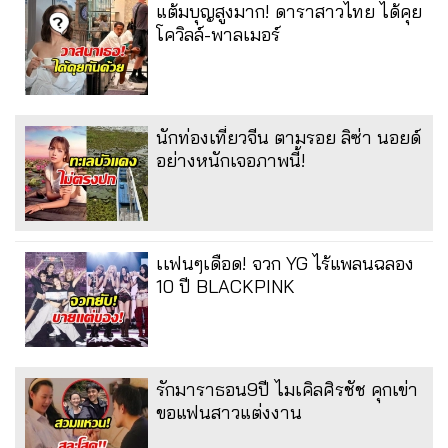
แต้มบุญสูงมาก! ดาราสาวไทย ได้คุย
โควิลล์-พาลเมอร์
นักท่องเที่ยวจีน ตามรอย ลิซ่า นอยด์
อย่างหนักเจอภาพนี้!
เเฟนๆเดือด! จวก YG ไร้แพลนฉลอง
10 ปี BLACKPINK
รักมาราธอน9ปี ไมเคิลศิรชัช คุกเข่า
ขอแฟนสาวแต่งงาน