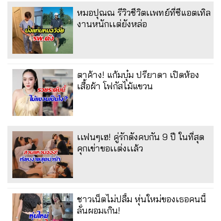
หมอปุณณ รีวิวชีวิตเเพทย์ที่ซีแอตเทิล
งานหนักเเต่ยังหล่อ
ตาค้าง! แก้มบุ๋ม ปรียาดา เปิดห้อง
เสื้อผ้า โฟกัสไม้แขวน
เเฟนๆเฮ! คู่รักดังคบกัน 9 ปี ในที่สุด
คุกเข่าขอเเต่งเเล้ว
ชาวเน็ตไม่ปลื้ม หุ่นใหม่ของเธอคนนี้
ลั่นผอมเกิน!