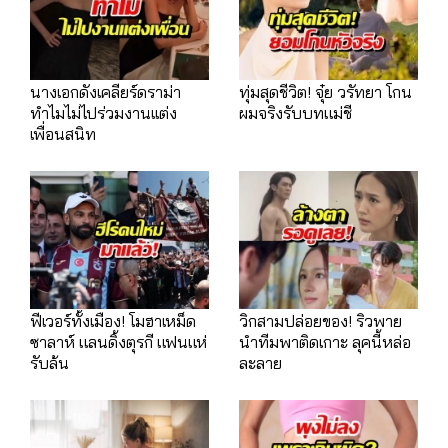
นางเอกดังเคลียร์ดราม่า
ทุ่มสุดชีวิต! จุ๋ย วรัทยา โกน
ทำไมไม่ไปร่วมงานเเต่ง
ผมจริงรับบทแม่ชี
เพื่อนสนิท
ฟีเวอร์ทั้งเมือง! โมฮาเหม็ด
วิกสามปล่อยของ! ริวพาย
ซาลาห์ แลนดิ้งตุรกี แฟนแห่
นำทีมพาติดเกาะ ลุคนี้หล่อ
รับล้น
ละลาย