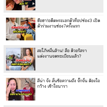
ฮือฮา!อดีตพระเอกตัวท็อปช่อง3 เปิด
ตัวร่วมงานช่อง7ครั้งแรก
สะใภ้หมื่นล้าน! ลือ ดิวอริสรา
แต่งงานจดทะเบียนแล้ว?
ลีน่า จัง ลั่นข้อความถึง จั๊กจั่น ต้องใจ
กว้าง เข้าใจนารา