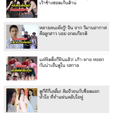
เว้าข้างฮอตเกินต้าน
หลายคนเพิ่งรู้! จิน จาก วิมานอากาศ
คือลูกสาว บอย ถกลเกียรติ
แค่ฟิตติ้งก็ฟินแล้ว! เก้า-พาย หยอก
กันน่าเอ็นดูใน รสกาล
ดูกี่ทีก็เคลิ้ม! คิมจีวอนกับช็อตแจก
หัวใจ ที่ทำแฟนคลับใจฟู