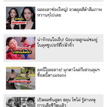
ฉลองลาช่องใหญ่! อวดลุคสีดำลืมภาพ
หวานๆไปเลย
น่ารักจนใจเจ็บ! น้องเกลลูกแม่ชมพู่
ในลุคซูเปอร์ฮีโร่ตัวจิ๋ว
ลุคนี้ใจละลาย! มุกดาโผล่วิ่งสวนลุมฯ
ช็อตนี้ดาเมจแรง
เปิดผลชันสูตร ฮลุน โซโล่ รู้สาเหตุ
การเสียชีวิตเเล้ว