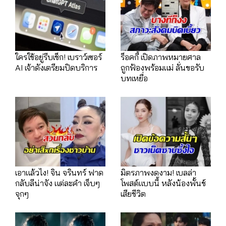
ใครใช้อยู่รีบเช็ก! เบราว์เซอร์
ร็อคกี้ เปิดภาพหมายศาล
AI เจ้าดังเตรียมปิดบริการ
ถูกฟ้องพร้อมแม่ ลั่นขอรับ
บทเหยื่อ
เอาแล้วไง! จิน จรินทร์ ฟาด
มิตรภาพงดงาม! เบลล่า
กลับลีน่าจัง แต่ละคำ เจ็บๆ
โพสต์แบบนี้ หลังน้องพั้นช์
จุกๆ
เสียชีวิต