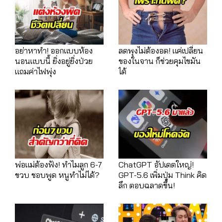
อย่าหาทำ! ออกแบบห้อง
ลดพุงไม่ต้องอด! แค่เปลี่ยน
นอนแบบนี้ ยิ่งอยู่ยิ่งป่วย
ของในจาน ก็ช่วยคุมไขมัน
แถมค่าไฟพุ่ง
ได้
พ่อแม่ต้องฟัง! ทำไมลูก 6-7
ChatGPT อัปเดตใหญ่!
ขวบ ชอบพูด หนูทำไม่ได้?
GPT-5.6 เพิ่มปุ่ม Think คิด
ลึก ตอบฉลาดขึ้น!