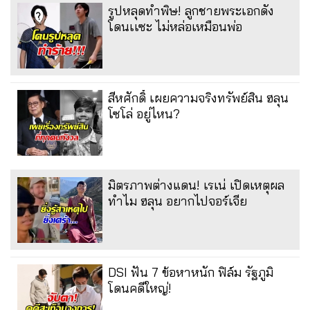
รูปหลุดทำพิษ! ลูกชายพระเอกดัง
โดนเเซะ ไม่หล่อเหมือนพ่อ
สีหศักดิ์ เผยความจริงทรัพย์สิน ฮลุน
โซโล่ อยู่ไหน?
มิตรภาพต่างแดน! เรเน่ เปิดเหตุผล
ทำไม ฮลุน อยากไปจอร์เจีย
DSI ฟัน 7 ข้อหาหนัก ฟิล์ม รัฐภูมิ
โดนคดีใหญ่!