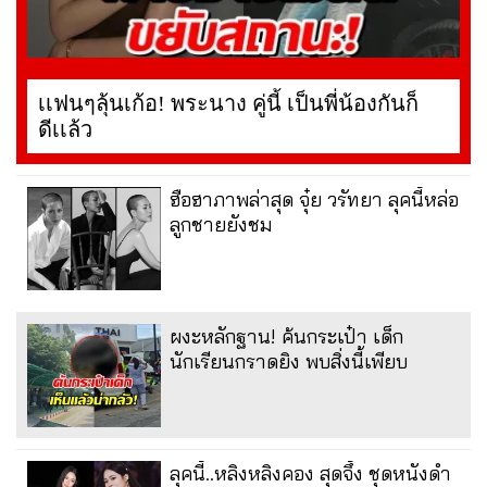
เเฟนๆลุ้นเก้อ! พระนาง คู่นี้ เป็นพี่น้องกันก็
ดีเเล้ว
ฮือฮาภาพล่าสุด จุ๋ย วรัทยา ลุคนี้หล่อ
ลูกชายยังชม
ผงะหลักฐาน! ค้นกระเป๋า เด็ก
นักเรียนกราดยิง พบสิ่งนี้เพียบ
ลุคนี้..หลิงหลิงคอง สุดจึ้ง ชุดหนังดำ