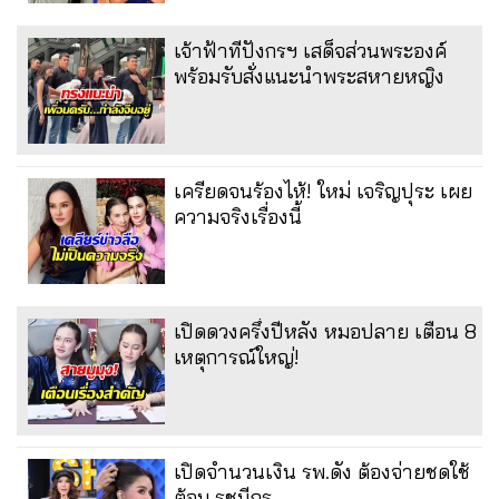
เจ้าฟ้าทีปังกรฯ เสด็จส่วนพระองค์
พร้อมรับสั่งแนะนำพระสหายหญิง
เครียดจนร้องไห้! ใหม่ เจริญปุระ เผย
ความจริงเรื่องนี้
เปิดดวงครึ่งปีหลัง หมอปลาย เตือน 8
เหตุการณ์ใหญ่!
เปิดจำนวนเงิน รพ.ดัง ต้องจ่ายชดใช้
ต้อม รชนีกร