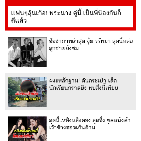
เเฟนๆลุ้นเก้อ! พระนาง คู่นี้ เป็นพี่น้องกันก็
ดีเเล้ว
ฮือฮาภาพล่าสุด จุ๋ย วรัทยา ลุคนี้หล่อ
ลูกชายยังชม
ผงะหลักฐาน! ค้นกระเป๋า เด็ก
นักเรียนกราดยิง พบสิ่งนี้เพียบ
ลุคนี้..หลิงหลิงคอง สุดจึ้ง ชุดหนังดำ
เว้าข้างฮอตเกินต้าน