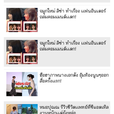
จมูกใหม่ ลิซ่า ทำเรื่อง เเฟนอินเตอร์
ถล่มคอมเมนต์เเตก!
จมูกใหม่ ลิซ่า ทำเรื่อง เเฟนอินเตอร์
ถล่มคอมเมนต์เเตก!
ฮือฮาภาพนางเอกดัง อุ้มท้องนูนๆออก
สื่อครั้งเเรก!
หมอปุณณ รีวิวชีวิตเเพทย์ที่ซีแอตเทิล
งานหนักเเต่ยังหล่อ