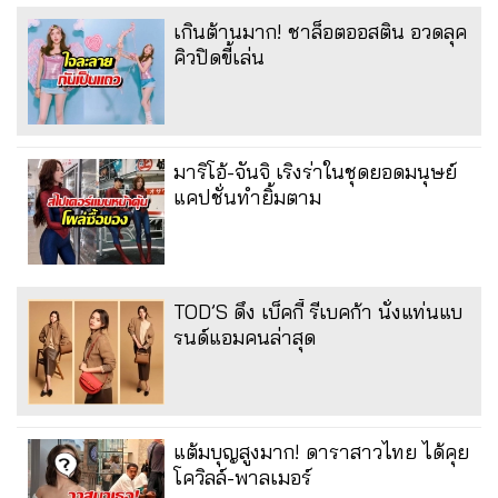
เกินต้านมาก! ชาล็อตออสติน อวดลุค
คิวปิดขี้เล่น
มาริโอ้-จันจิ เริงร่าในชุดยอดมนุษย์
แคปชั่นทำยิ้มตาม
TOD’S ดึง เบ็คกี้ รีเบคก้า นั่งแท่นแบ
รนด์แอมคนล่าสุด
แต้มบุญสูงมาก! ดาราสาวไทย ได้คุย
โควิลล์-พาลเมอร์