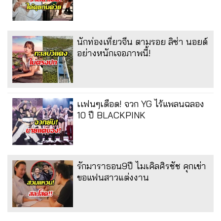
นักท่องเที่ยวจีน ตามรอย ลิซ่า นอยด์
อย่างหนักเจอภาพนี้!
เเฟนๆเดือด! จวก YG ไร้แพลนฉลอง
10 ปี BLACKPINK
รักมาราธอน9ปี ไมเคิลศิรชัช คุกเข่า
ขอแฟนสาวแต่งงาน