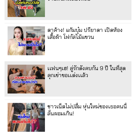
ตาค้าง! แก้มบุ๋ม ปรียาดา เปิดห้อง
เสื้อผ้า โฟกัสไม้แขวน
เเฟนๆเฮ! คู่รักดังคบกัน 9 ปี ในที่สุด
คุกเข่าขอเเต่งเเล้ว
ชาวเน็ตไม่ปลื้ม หุ่นใหม่ของเธอคนนี้
ลั่นผอมเกิน!