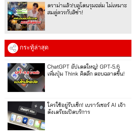
ดราม่าแล้ว!บลูโดนรุมถล่ม ไม่เหมาะ
สมคู่ควรกับลิซ่า!
กระทู้ล่าสุด
ChatGPT อัปเดตใหญ่! GPT-5.6
เพิ่มปุ่ม Think คิดลึก ตอบฉลาดขึ้น!
ใครใช้อยู่รีบเช็ก! เบราว์เซอร์ AI เจ้า
ดังเตรียมปิดบริการ