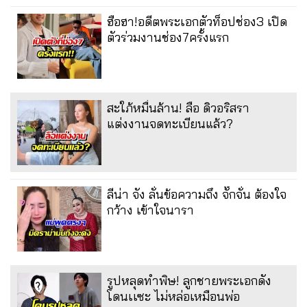
ฮือฮา!อดีตพระเอกตัวท็อปช่อง3 เปิด
ตัวร่วมงานช่อง7ครั้งแรก
สะใภ้หมื่นล้าน! ลือ ดิวอริสรา
แต่งงานจดทะเบียนแล้ว?
ลีน่า จัง ลั่นข้อความถึง จั๊กจั่น ต้องใจ
กว้าง เข้าใจนารา
รูปหลุดทำพิษ! ลูกชายพระเอกดัง
โดนเเซะ ไม่หล่อเหมือนพ่อ