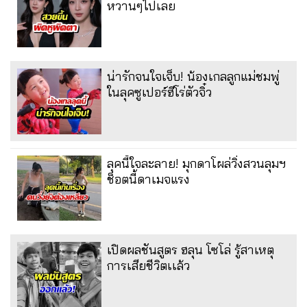
หวานๆไปเลย
น่ารักจนใจเจ็บ! น้องเกลลูกแม่ชมพู่
ในลุคซูเปอร์ฮีโร่ตัวจิ๋ว
ลุคนี้ใจละลาย! มุกดาโผล่วิ่งสวนลุมฯ
ช็อตนี้ดาเมจแรง
เปิดผลชันสูตร ฮลุน โซโล่ รู้สาเหตุ
การเสียชีวิตเเล้ว