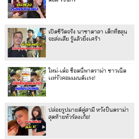
เปิดชีวิตจริง นาซาตาลา เด็กที่ฮลุน
จะส่งเสีย รู้แล้วยิ่งเศร้า
ใหม่-เต๋อ ช็อตนี้พาดราม่า ชาวเน็ต
เเห่รัวคอมเมนต์เเรง!
ปล่อยรูปมายด์คู่สามี หวังปั่นดราม่า
สุดท้ายทัวร์ลงเก้อ!