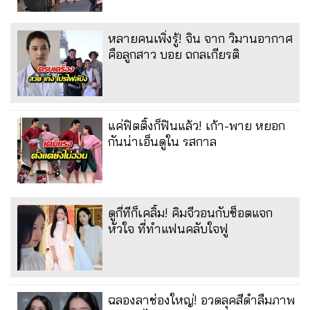
หลายคนเพิ่งรู้! จิน จาก วิมานอากาศ
คือลูกสาว บอย ถกลเกียรติ
แค่ฟิตติ้งก็ฟินแล้ว! เก้า-พาย หยอก
กันน่าเอ็นดูใน รสกาล
ดูกี่ทีก็เคลิ้ม! คิมจีวอนกับช็อตแจก
หัวใจ ที่ทำแฟนคลับใจฟู
ฉลองลาช่องใหญ่! อวดลุคสีดำลืมภาพ