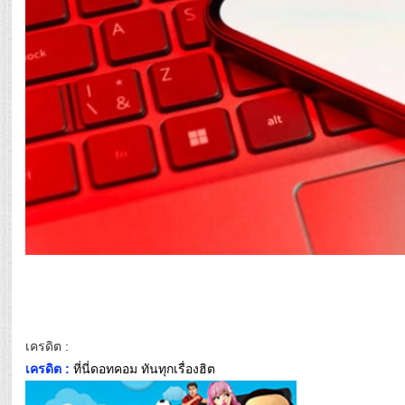
เครดิต :
เครดิต :
ที่นี่ดอทคอม ทันทุกเรื่องฮิต