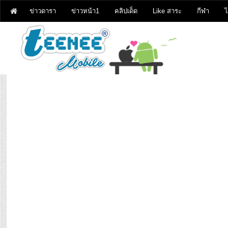
ข่าวดารา
ข่าวหน้า1
คลิปเด็ด
Like สาระ
กีฬา
ไ