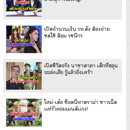
เปิดจำนวนเงิน รพ.ดัง ต้องจ่าย
ชดใช้ ต้อม รชนีกร
เปิดชีวิตจริง นาซาตาลา เด็กที่ฮลุน
จะส่งเสีย รู้แล้วยิ่งเศร้า
ใหม่-เต๋อ ช็อตนี้พาดราม่า ชาวเน็ต
เเห่รัวคอมเมนต์เเรง!