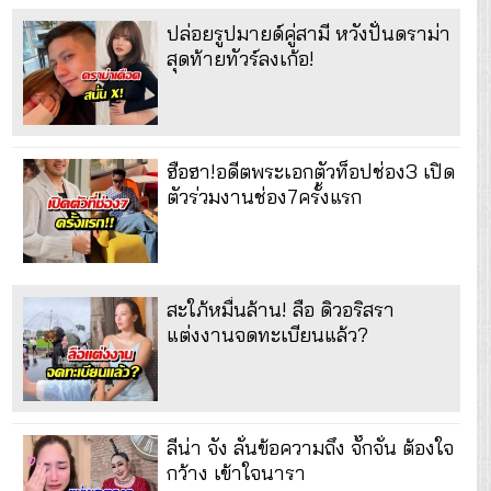
ปล่อยรูปมายด์คู่สามี หวังปั่นดราม่า
สุดท้ายทัวร์ลงเก้อ!
ฮือฮา!อดีตพระเอกตัวท็อปช่อง3 เปิด
ตัวร่วมงานช่อง7ครั้งแรก
สะใภ้หมื่นล้าน! ลือ ดิวอริสรา
แต่งงานจดทะเบียนแล้ว?
ลีน่า จัง ลั่นข้อความถึง จั๊กจั่น ต้องใจ
กว้าง เข้าใจนารา